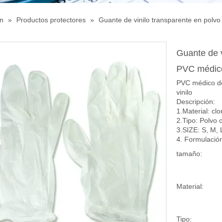
ón
»
Productos protectores
»
Guante de vinilo transparente en polv
Guante de v
PVC médic
PVC médico de
vinilo
Descripción:
1.Material: cl
2.Tipo: Polvo o
3.SIZE: S, M, 
4. Formulación
tamaño:
Material:
Tipo: