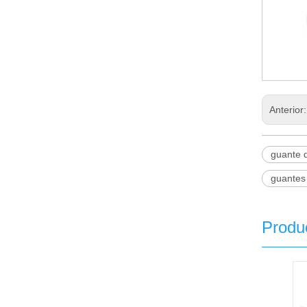
Anterior
guante d
guantes
Produ