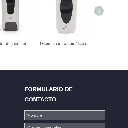
Dispensador de jabón de espuma de prensa manual montado en la pared Esterilización Dispensador de líquido de jabón manual de 1000 ml para lugares públicos
Dispensador automático de espuma de jabón con sensor infrarrojo sin contacto de gran capacidad de 1000 ml
FORMULARIO DE
CONTACTO