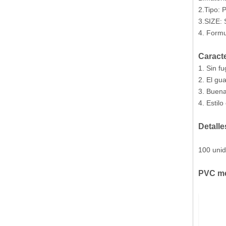
2.Tipo: P
3.SIZE: 
4. Formu
Caracte
1. Sin f
2. El gu
3. Buena
4. Estilo
Detalle
100 unid
PVC méd