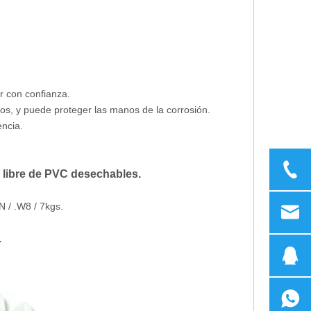
ar con confianza.
nos, y puede proteger las manos de la corrosión.
encia.
o libre de PVC desechables.
N / .W8 / 7kgs.
.