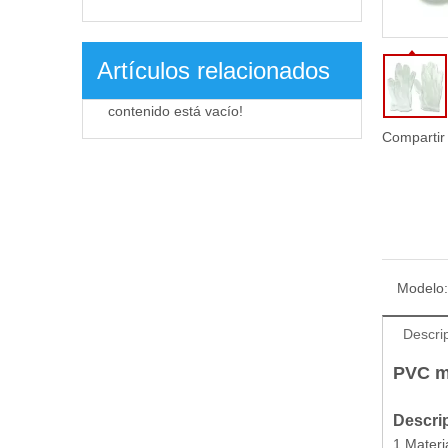
Artículos relacionados
contenido está vacío!
Compartir
Modelo:
Descri
PVC mé
Descri
1.Materi