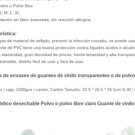
olvo o Polvo libre
S, M, L, XL
lación sin látex avanzada, sin reacción alérgica.
rística:
ugas de material de sellado, prevenir la infección cruzada, se puede us
ante de PVC tiene una buena protección contra líquidos ácidos o alcali
 elasticidad, gran densidad de pinzas, fuerte tenacidad y alta transpar
 extraíble, diseño fácil de usar y fácil de usar.
s de envases de guantes de vinilo transparentes o de polv
s / caja, 1000pcs / cartón, Cartón Tamaño: 33.5 * 26.5 * 26.5cm G.W / 
ico desechable Polvo o polvo libre claro Guante de vinilo