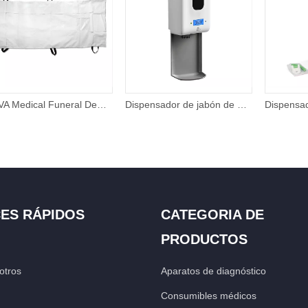
PEVA Medical Funeral Dead impermeable con cremallera Body Bag con seis asas de transporte
Dispensador de jabón de medición de temperatura de desinfectante de manos automático montado en la pared de 1200 ml
ES RÁPIDOS
CATEGORIA DE
PRODUCTOS
otros
Aparatos de diagnóstico
Consumibles médicos