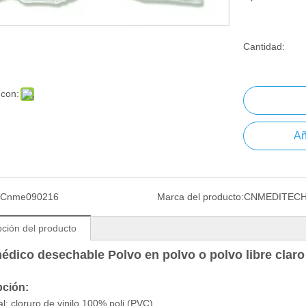
Cantidad:
 con:
Añ
Cnme090216
Marca del producto:
CNMEDITEC
pción del producto
dico desechable Polvo en polvo o polvo libre claro
pción:
al: cloruro de vinilo 100% poli (PVC)