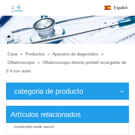
Español
Casa
»
Productos
»
Aparatos de diagnóstico
»
Oftalmoscopio
»
Oftalmoscopio directo portátil recargable de
3 V con asas
categoria de producto
Artículos relacionados
contenido está vacío!