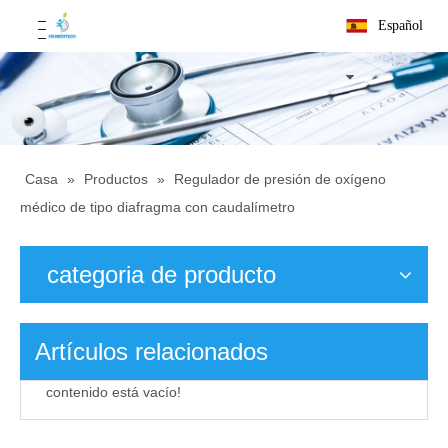
Español
Casa
»
Productos
»
Regulador de presión de oxígeno
médico de tipo diafragma con caudalímetro
categoria de producto
Artículos relacionados
contenido está vacío!