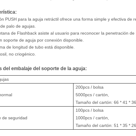
rística:
tón PUSH para la aguja retráctil ofrece una forma simple y efectiva de 
 de palo de agujas.
ntana de Flashback asiste al usuario para reconocer la penetración de 
n soporte de aguja por conexión disponible.
ma de longitud de tubo está disponible.
osil, no criogénico.
s del embalaje del soporte de la aguja:
gujas
200pcs / bolsa
 normal
5000pcs / cartón,
Tamaño del cartón: 66 * 41 * 3
100pcs / bolsa
e de seguridad
1000pcs / cartón,
Tamaño del cartón: 51 * 35 * 2