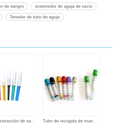
ón de sangre
sostenedor de aguja de vacío
Tenedor de tubo de aguja
Aguja de extracción de sangre de muestra múltiple estéril desechable 21G
Tubo de recogida de muestras de sangre al vacío de alta calidad desechable