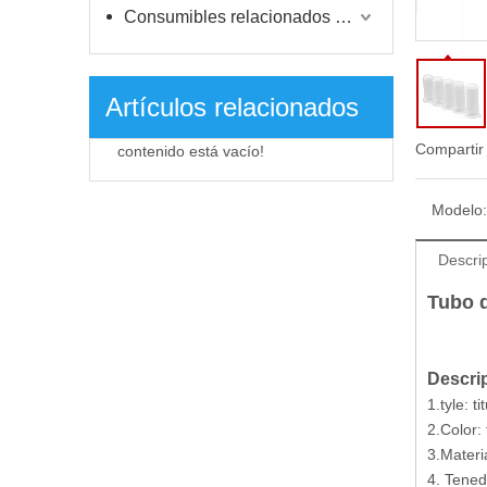
Consumibles relacionados con la vacunación
Artículos relacionados
Compartir
contenido está vacío!
Modelo:
Descri
Tubo d
Descri
1.tyle: t
2.Color:
3.Materi
4. Tened