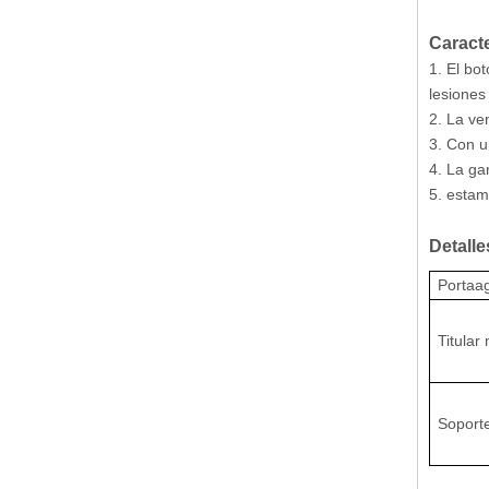
Caracte
1. El bo
lesiones
2. La ve
3. Con u
4. La ga
5. estam
Detalle
Portaa
Titular
Soport